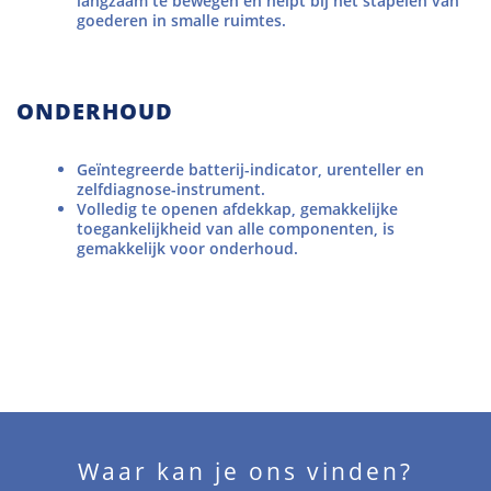
langzaam te bewegen en helpt bij het stapelen van
goederen in smalle ruimtes.
ONDERHOUD
Geïntegreerde batterij-indicator, urenteller en
zelfdiagnose-instrument.
Volledig te openen afdekkap, gemakkelijke
toegankelijkheid van alle componenten, is
gemakkelijk voor onderhoud.
Waar kan je ons vinden?