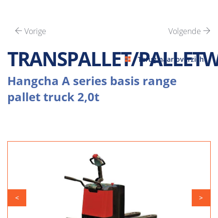
Vorige
Volgende
TRANSPALLET/PALLET
Terug naar overzicht
Hangcha A series basis range
pallet truck 2,0t
<
>