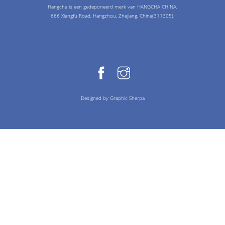
Hangcha is een gedeponeerd merk van HANGCHA CHINA,
666 Xiangfu Road, Hangzhou, Zhejiang, China(311305).
Designed by Graphic Sherpa