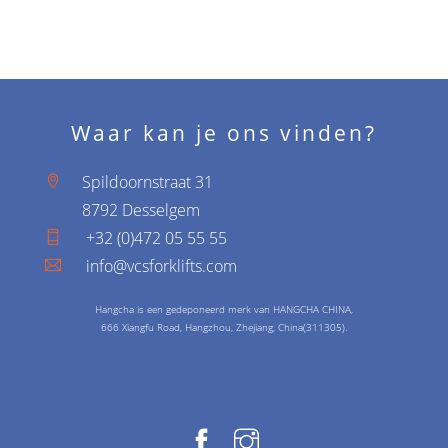
Waar kan je ons vinden?
Spildoornstraat 31
8792 Desselgem
+32 (0)472 05 55 55
info@vcsforklifts.com
Hangcha is een gedeponeerd merk van HANGCHA CHINA,
666 Xiangfu Road, Hangzhou, Zhejiang, China(311305).