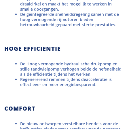
draaicirkel en maakt het mogelijk te werken in
smalle doorgangen.
De geïntegreerde snelheidsregeling samen met de
hoog vermogende rijmotoren bieden
betrouwbaarheid gepaard met sterke prestaties.
HOGE EFFICIENTIE
De Hoog vermogende hydraulische drukpomp en
stille tandwielpomp verhogen beide de hefsnelheid
als de efficientie tijdens het werken.
Regenererend remmen tijdens deacceleratie is
effectiever en meer energiebesparend.
COMFORT
De nieuw ontworpen verstelbare hendels voor de
heffuncties bieden meer comfort voor de operator.