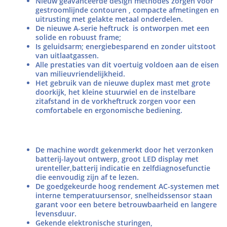
Nieuw geavanceerde design methodes zorgen voor
gestroomlijnde contouren , compacte afmetingen en
uitrusting met gelakte metaal onderdelen.
De nieuwe A-serie heftruck is ontworpen met een
solide en robuust frame;
Is geluidsarm; energiebesparend en zonder uitstoot
van uitlaatgassen.
Alle prestaties van dit voertuig voldoen aan de eisen
van milieuvriendelijkheid.
Het gebruik van de nieuwe duplex mast met grote
doorkijk, het kleine stuurwiel en de instelbare
zitafstand in de vorkheftruck zorgen voor een
comfortabele en ergonomische bediening.
De machine wordt gekenmerkt door het verzonken
batterij-layout ontwerp, groot LED display met
urenteller,batterij indicatie en zelfdiagnosefunctie
die eenvoudig zijn af te lezen.
De goedgekeurde hoog rendement AC-systemen met
interne temperatuursensor, snelheidssensor staan
garant voor een betere betrouwbaarheid en langere
levensduur.
Gekende elektronische sturingen,