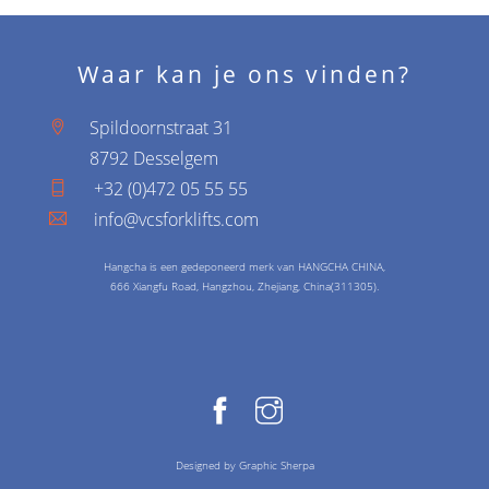
Waar kan je ons vinden?
Spildoornstraat 31
8792 Desselgem
+32 (0)472 05 55 55
info@vcsforklifts.com
Hangcha is een gedeponeerd merk van HANGCHA CHINA,
666 Xiangfu Road, Hangzhou, Zhejiang, China(311305).
Designed by Graphic Sherpa