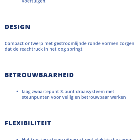
voertuigen.
DESIGN
Compact ontwerp met gestroomlijnde ronde vormen zorgen
dat de reachtruck in het oog springt
BETROUWBAARHEID
laag zwaartepunt 3-punt draaisysteem met
steunpunten voor veilig en betrouwbaar werken
FLEXIBILITEIT
Het tractiesysteem uitgerust met elektrische servo-