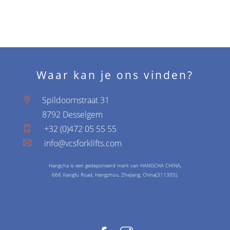
Waar kan je ons vinden?
Spildoornstraat 31
8792 Desselgem
+32 (0)472 05 55 55
info@vcsforklifts.com
Hangcha is een gedeponeerd merk van HANGCHA CHINA,
666 Xiangfu Road, Hangzhou, Zhejiang, China(311305).