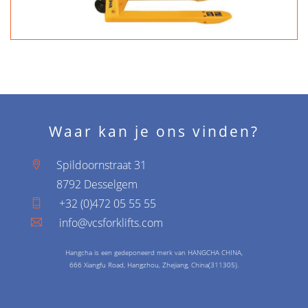
Waar kan je ons vinden?
Spildoornstraat 31
8792 Desselgem
+32 (0)472 05 55 55
info@vcsforklifts.com
Hangcha is een gedeponeerd merk van HANGCHA CHINA,
666 Xiangfu Road, Hangzhou, Zhejiang, China(311305).